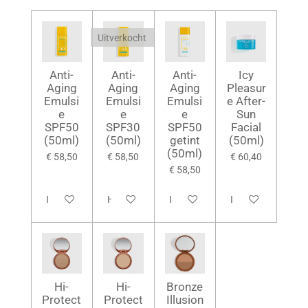
Uitverkocht
Anti-
Anti-
Anti-
Icy
Aging
Aging
Aging
Pleasur
Emulsi
Emulsi
Emulsi
e After-
e
e
e
Sun
SPF50
SPF30
SPF50
Facial
(50ml)
(50ml)
getint
(50ml)
(50ml)
€ 58,50
€ 58,50
€ 60,40
€ 58,50
In winkelwagen
Houd mij op de hoogte
In winkelwagen
In winkelwagen
Hi-
Hi-
Bronze
Protect
Protect
Illusion