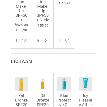
ion
ion
€ 52,30
Make-
Make-
Up
Up
SPF50
SPF50
+
+ Nude
Golden
€ 55,90
€ 55,90
In winkelwagen
In winkelwagen
In winkelwagen
LICHAAM
Oil
Oil
Blue
Icy
Bronze
Bronze
Protect
Pleasur
SPF20
SPF20
ive Oil
e After-