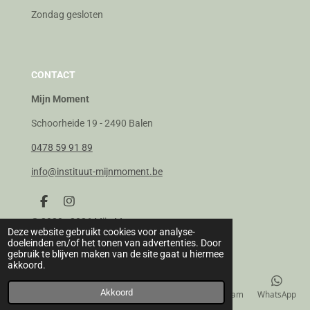
Zondag gesloten
CONTACT
Mijn Moment
Schoorheide 19 - 2490 Balen
0478 59 91 89
info@instituut-mijnmoment.be
F
I
a
n
© 2020 - 2026 Mijn Moment
c
s
Deze website gebruikt cookies voor analyse-
e
t
doeleinden en/of het tonen van advertenties. Door
b
a
gebruik te blijven maken van de site gaat u hiermee
o
g
akkoord.
o
r
k
a
Akkoord
E-mailadres
Telefoonnummer
Kaart
Instagram
WhatsApp
m