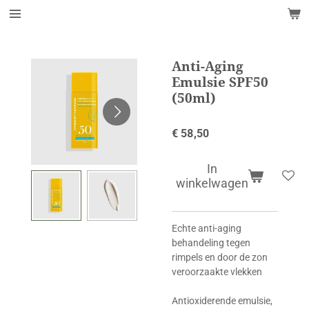
Ga
direct
naar
de
Anti-Aging
hoofdinhoud
Emulsie SPF50
(50ml)
€ 58,50
In
winkelwagen
Echte anti-aging
behandeling tegen
rimpels en door de zon
veroorzaakte vlekken
Antioxiderende emulsie,