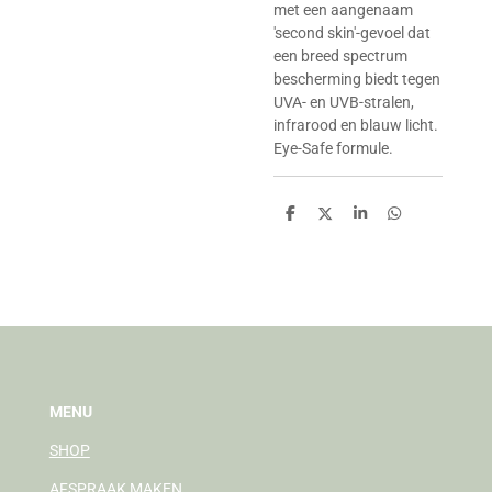
met een aangenaam
'second skin'-gevoel dat
een breed spectrum
bescherming biedt tegen
UVA- en UVB-stralen,
infrarood en blauw licht.
Eye-Safe formule.
D
D
S
D
e
e
h
e
l
e
a
l
e
l
r
e
n
e
n
MENU
SHOP
AFSPRAAK MAKEN