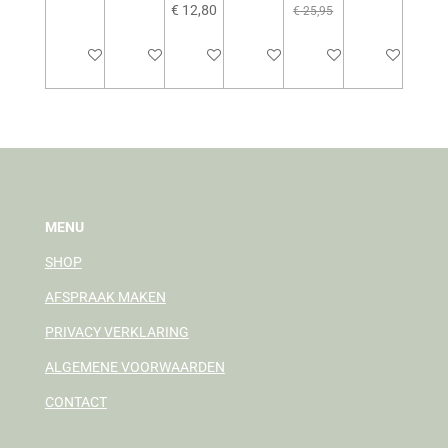
€ 12,80
€ 25,95
In winkelwagen
In winkelwagen
In winkelwagen
In winkelwagen
In winkelwagen
In winkelwag
MENU
SHOP
AFSPRAAK MAKEN
PRIVACY VERKLARING
ALGEMENE VOORWAARDEN
CONTACT