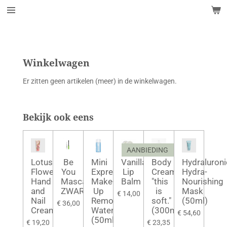
Ga
direct
naar
de
hoofdinhoud
Winkelwagen
Er zitten geen artikelen (meer) in de winkelwagen.
Bekijk ook eens
AANBIEDING
Lotus
Be
Mini
Vanilla
Body
Hydraluroni
Flower
You
Express
Lip
Cream
Hydra-
Hand
Mascara
Make-
Balm
"this
Nourishing
and
ZWART
Up
is
Mask
€ 14,00
Nail
Removal
soft."
(50ml)
€ 36,00
Cream
Water
(300ml)
€ 54,60
(50ml)
€ 19,20
€ 23,35