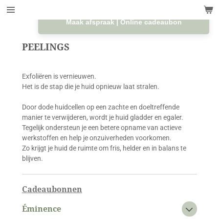
Ga
direct
Maak afspraak | Online cadeaubon
naar
de
PEELINGS
hoofdinhoud
Exfoliëren is vernieuwen.
Het is de stap die je huid opnieuw laat stralen.
Door dode huidcellen op een zachte en doeltreffende
manier te verwijderen, wordt je huid gladder en egaler.
Tegelijk ondersteun je een betere opname van actieve
werkstoffen en help je onzuiverheden voorkomen.
Zo krijgt je huid de ruimte om fris, helder en in balans te
blijven.
Cadeaubonnen
Éminence