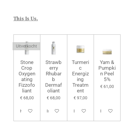
This Is Us.
Uitverkocht
Stone
Strawb
Turmeri
Yam &
Crop
erry
c
Pumpki
Oxygen
Rhubar
Energiz
n Peel
ating
b
ing
5%
Fizzofo
Dermaf
Treatm
€ 61,00
liant
oliant
ent
€ 68,00
€ 68,00
€ 97,00
Houd mij op de hoogte
In winkelwagen
In winkelwagen
In winkelwagen