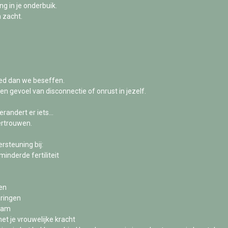
g in je onderbuik.
n zacht.
ed dan we beseffen.
een gevoel van disconnectie of onrust in jezelf.
erandert er iets…
ertrouwen.
rsteuning bij:
inderde fertiliteit
en
aringen
haam
et je vrouwelijke kracht