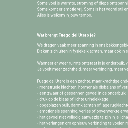
Soms voel je warmte, stroming of diepe ontspannin
Soms komt er emotie vrij. Soms is het vooral stil e
Alles is welkom in jouw tempo.
Wat brengt Fuego del Útero je?
We dragen vaak meer spanning in ons bekkengebi
Dit kan zich uiten in fysieke klachten, maar ook in 
Wanneer er weer ruimte ontstaat in je onderbuik, v
Je voelt meer zachtheid, meer verbinding, meer v
Fuego del Útero is een zachte, maar krachtige onde
- menstruele klachten, hormonale disbalans of verm
- een zwaar of gespannen gevoel in de onderbuik
- druk op de blaas of lichte urinelekkage
- opgeblazen buik, darmklachten of lage rugklacht
- emotionele spanning, verlies of onverwerkte erv
- het gevoel niet volledig aanwezig te zijn in je lic
- het verlangen om opnieuw verbinding te voelen m