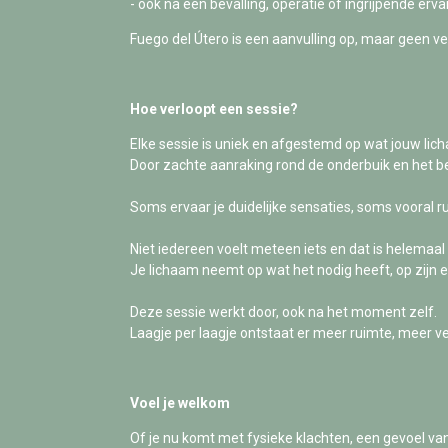
- ook na een bevalling, operatie of ingrijpende erv
Fuego del Útero is een aanvulling op, maar geen v
Hoe verloopt een sessie?
Elke sessie is uniek en afgestemd op wat jouw li
Door zachte aanraking rond de onderbuik en het bek
Soms ervaar je duidelijke sensaties, soms vooral ru
Niet iedereen voelt meteen iets en dat is helemaal
Je lichaam neemt op wat het nodig heeft, op zijn 
Deze sessie werkt door, ook na het moment zelf.
Laagje per laagje ontstaat er meer ruimte, meer v
Voel je welkom
Of je nu komt met fysieke klachten, een gevoel va