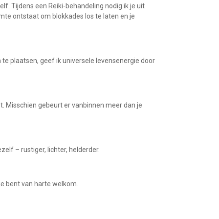
f. Tijdens een Reiki-behandeling nodig ik je uit
imte ontstaat om blokkades los te laten en je
 te plaatsen, geef ik universele levensenergie door
st. Misschien gebeurt er vanbinnen meer dan je
lf – rustiger, lichter, helderder.
 je bent van harte welkom.