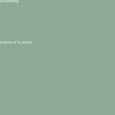
verzachting.
orceren of te sturen.
…