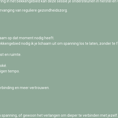
aring in het bekkengebied kan deze sessie je ondersteunen in herstel en 
ervanging van reguliere gezondheidszorg.
chaam op dat moment nodig heeft.
kengebied nodig ik je lichaam uit om spanning los te laten, zonder te f
st en ruimte.
 oké.
eigen tempo.
erbinding en meer vertrouwen.
n spanning, of gewoon het verlangen om dieper te verbinden met jezelf