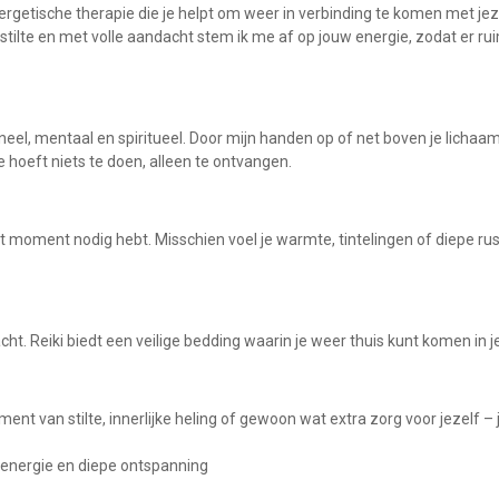
getische therapie die je helpt om weer in verbinding te komen met jezel
n stilte en met volle aandacht stem ik me af op jouw energie, zodat er ru
neel, mentaal en spiritueel. Door mijn handen op of net boven je lichaam
e hoeft niets te doen, alleen te ontvangen.
at moment nodig hebt. Misschien voel je warmte, tintelingen of diepe ru
t. Reiki biedt een veilige bedding waarin je weer thuis kunt komen in jeze
ent van stilte, innerlijke heling of gewoon wat extra zorg voor jezelf –
 energie en diepe ontspanning