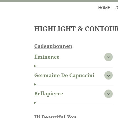
HOME
O
HIGHLIGHT & CONTOU
Cadeaubonnen
Éminence
Germaine De Capuccini
Bellapierre
Hi Beautiful You