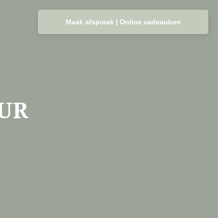
Maak afspraak | Online cadeaubon
UR