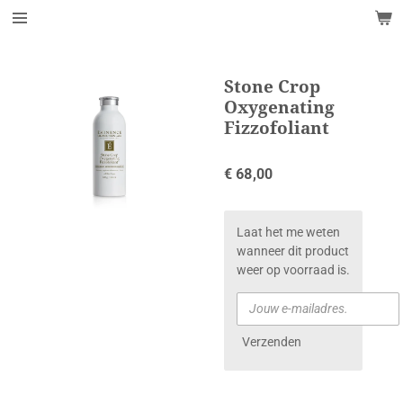
Ga
direct
naar
de
Stone Crop
hoofdinhoud
Oxygenating
Fizzofoliant
€ 68,00
Laat het me weten
wanneer dit product
weer op voorraad is.
Verzenden