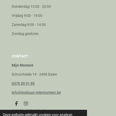
Donderdag 13:00 - 20:00
Vrijdag 9:00 - 18:00
Zaterdag 9:00 - 14:00
Zondag gesloten
CONTACT
Mijn Moment
Schoorheide 19 - 2490 Balen
0478 59 91 89
info@instituut-mijnmoment.be
F
I
a
n
© 2020 - 2026 Mijn Moment
c
s
Deze website gebruikt cookies voor analyse-