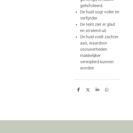
geëxfolieerd
De huid oogt voller en
verfijnder
De teint ziet er glad
en stralend uit
De huid voelt zachter
aan, waardoor
onzuiverheden
makkelijker
verwijderd kunnen
worden
D
D
S
D
e
e
h
e
l
e
a
l
e
l
r
e
n
e
n