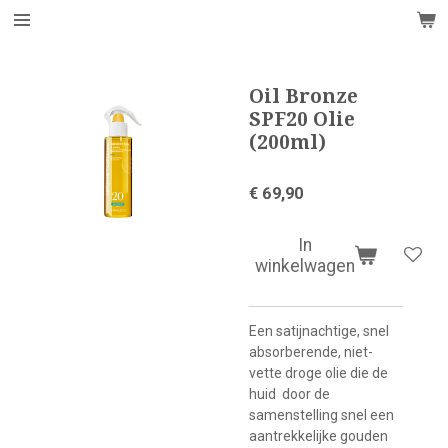
Ga
direct
naar
de
Oil Bronze
hoofdinhoud
SPF20 Olie
(200ml)
€ 69,90
In
winkelwagen
Een satijnachtige, snel
absorberende, niet-
vette droge olie die de
huid
door de
samenstelling snel een
aantrekkelijke gouden