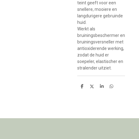
teint geeft voor
een
snellere, mooiere en
langdurigere gebruinde
huid.
Werkt als
bruiningsbeschermer en
bruiningsversneller met
antioxiderende werking,
zodat de huid er
soepeler, elastischer en
stralender uitziet.
D
D
S
D
e
e
h
e
l
e
a
l
e
l
r
e
n
e
n