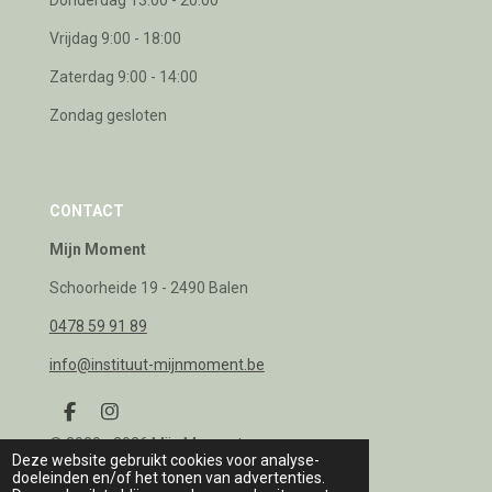
Donderdag 13:00 - 20:00
Vrijdag 9:00 - 18:00
Zaterdag 9:00 - 14:00
Zondag gesloten
CONTACT
Mijn Moment
Schoorheide 19 - 2490 Balen
0478 59 91 89
info@instituut-mijnmoment.be
F
I
a
n
© 2020 - 2026 Mijn Moment
c
s
Deze website gebruikt cookies voor analyse-
e
t
doeleinden en/of het tonen van advertenties.
b
a