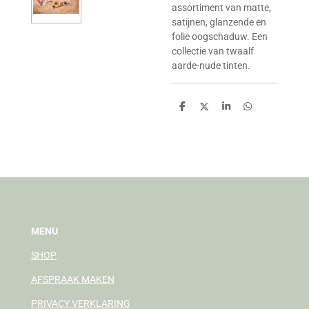
assortiment van matte,
satijnen, glanzende en
folie oogschaduw. Een
collectie van twaalf
aarde-nude tinten.
D
D
S
D
e
e
h
e
l
e
a
l
e
l
r
e
n
e
n
MENU
SHOP
AFSPRAAK MAKEN
PRIVACY VERKLARING