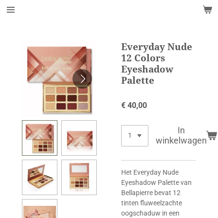
Ga
direct
naar
de
Everyday Nude
hoofdinhoud
12 Colors
Eyeshadow
Palette
€ 40,00
In
winkelwagen
Het Everyday Nude
Eyeshadow Palette van
Bellapierre bevat 12
tinten fluweelzachte
oogschaduw in een