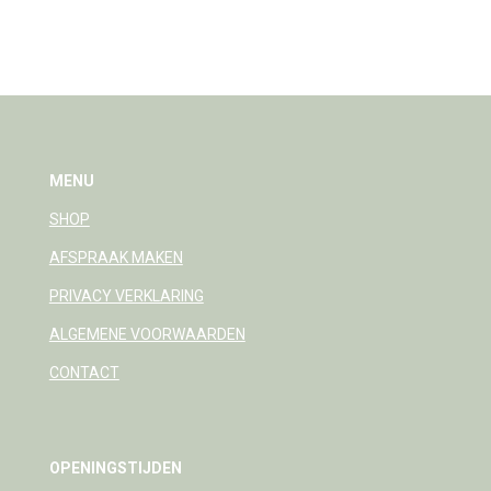
e
e
h
e
l
e
a
l
e
l
r
e
n
e
n
MENU
SHOP
AFSPRAAK MAKEN
PRIVACY VERKLARING
ALGEMENE VOORWAARDEN
CONTACT
OPENINGSTIJDEN