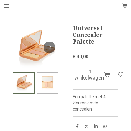
Ga
direct
naar
de
Universal
hoofdinhoud
Concealer
Palette
€ 30,00
In
winkelwagen
Een palette met 4
kleuren om te
concealen.
D
D
S
D