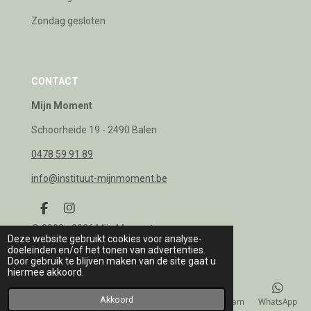
Zondag gesloten
CONTACT
Mijn Moment
Schoorheide 19 - 2490 Balen
0478 59 91 89
info@instituut-mijnmoment.be
F
I
a
n
© 2020 - 2026 Mijn Moment
c
s
Deze website gebruikt cookies voor analyse-
e
t
doeleinden en/of het tonen van advertenties.
b
a
Door gebruik te blijven maken van de site gaat u
o
g
hiermee akkoord.
o
r
k
a
Akkoord
E-mailadres
Telefoonnummer
Kaart
Instagram
WhatsApp
m