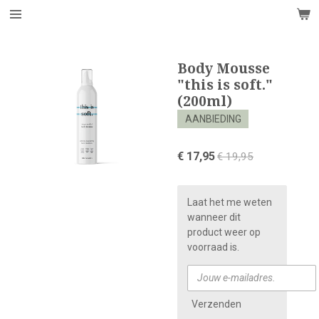
Ga
direct
naar
de
Body Mousse
hoofdinhoud
"this is soft."
(200ml)
AANBIEDING
€ 17,95
€ 19,95
Laat het me weten
wanneer dit
product weer op
voorraad is.
Verzenden