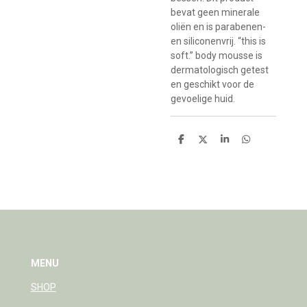
bevat geen minerale
oliën en is parabenen-
en siliconenvrij. “this is
soft.” body mousse is
dermatologisch getest
en geschikt voor de
gevoelige huid.
D
D
S
D
e
e
h
e
l
e
a
l
e
l
r
e
n
e
n
MENU
SHOP