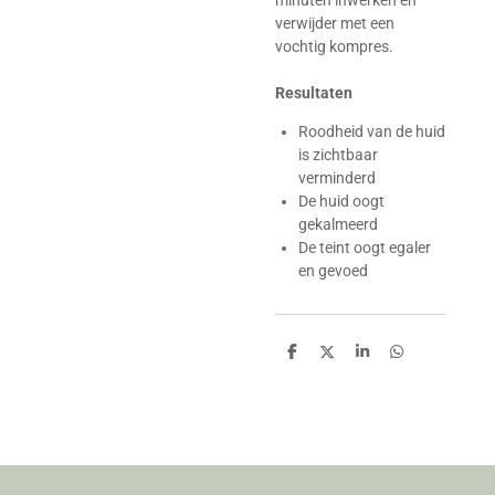
verwijder met een
vochtig kompres.
Resultaten
Roodheid van de huid
is zichtbaar
verminderd
De huid oogt
gekalmeerd
De teint oogt egaler
en gevoed
D
D
S
D
e
e
h
e
l
e
a
l
e
l
r
e
n
e
n