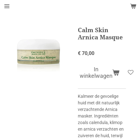
Ga
direct
naar
de
Calm Skin
hoofdinhoud
Arnica Masque
€ 70,00
In
winkelwagen
Kalmeer de gevoelige
huid met dit natuurlijk
verzachtende Arnica
masker. Ingrediënten
zoals calendula, klimop
en arnica verzachten en
zuiveren de huid, terwijl