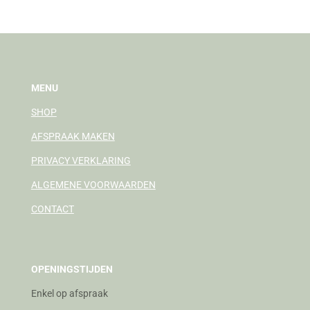
n
e
n
MENU
SHOP
AFSPRAAK MAKEN
PRIVACY VERKLARING
ALGEMENE VOORWAARDEN
CONTACT
OPENINGSTIJDEN
Enkel op afspraak