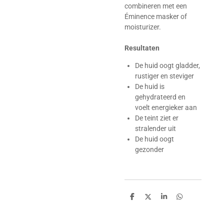
combineren met een
Éminence masker of
moisturizer.
Resultaten
De huid oogt gladder,
rustiger en steviger
De huid is
gehydrateerd en
voelt energieker aan
De teint ziet er
stralender uit
De huid oogt
gezonder
D
D
S
D
e
e
h
e
l
e
a
l
e
l
r
e