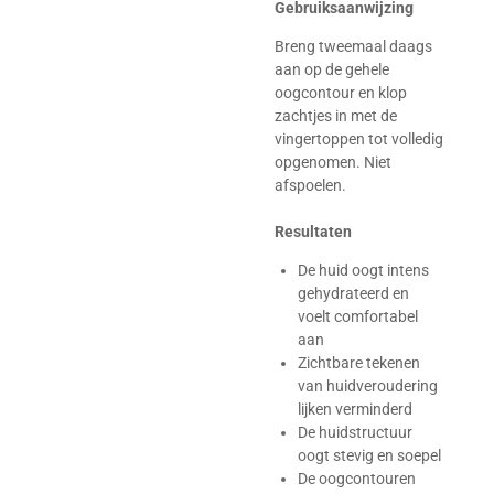
Gebruiksaanwijzing
Breng tweemaal daags
aan op de gehele
oogcontour en klop
zachtjes in met de
vingertoppen tot volledig
opgenomen. Niet
afspoelen.
Resultaten
De huid oogt intens
gehydrateerd en
voelt comfortabel
aan
Zichtbare tekenen
van huidveroudering
lijken verminderd
De huidstructuur
oogt stevig en soepel
De oogcontouren