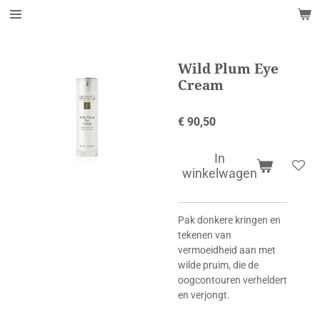
Ga
direct
naar
de
Wild Plum Eye
hoofdinhoud
Cream
€ 90,50
In
winkelwagen
Pak donkere kringen en
tekenen van
vermoeidheid aan met
wilde pruim, die de
oogcontouren verheldert
en verjongt.