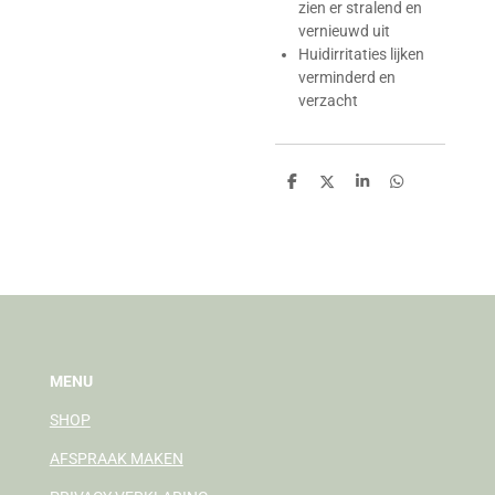
zien er stralend en
vernieuwd uit
Huidirritaties lijken
verminderd en
verzacht
D
D
S
D
e
e
h
e
l
e
a
l
e
l
r
e
n
e
n
MENU
SHOP
AFSPRAAK MAKEN