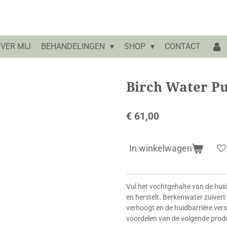
VER MIJ
BEHANDELINGEN
SHOP
CONTACT
Birch Water Pu
€ 61,00
In winkelwagen
Vul het vochtgehalte van de huid
en herstelt. Berkenwater zuivert 
verhoogt en de huidbarrière vers
voordelen van de volgende produ