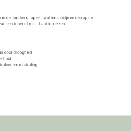
 in de handen of op een wattenschijfje en dep op de
van een toner of mist. Laat intrekken.
id door droogheid
de huid
ralendere uitstraling