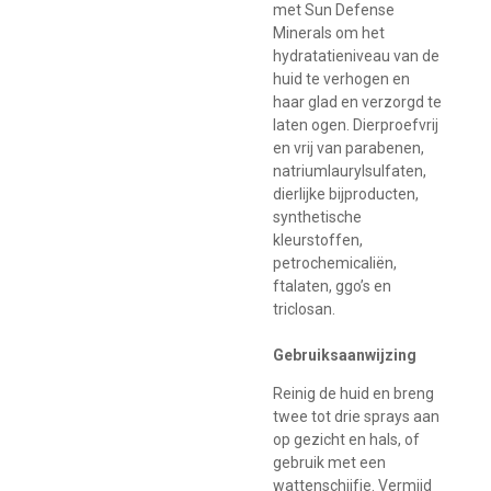
met Sun Defense
Minerals om het
hydratatieniveau van de
huid te verhogen en
haar glad en verzorgd te
laten ogen. Dierproefvrij
en vrij van parabenen,
natriumlaurylsulfaten,
dierlijke bijproducten,
synthetische
kleurstoffen,
petrochemicaliën,
ftalaten, ggo’s en
triclosan.
Gebruiksaanwijzing
Reinig de huid en breng
twee tot drie sprays aan
op gezicht en hals, of
gebruik met een
wattenschijfje. Vermijd