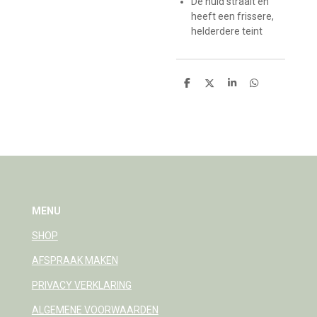
De huid straalt en
heeft een frissere,
helderdere teint
D
D
S
D
e
e
h
e
l
e
a
l
e
l
r
e
n
e
n
MENU
SHOP
AFSPRAAK MAKEN
PRIVACY VERKLARING
ALGEMENE VOORWAARDEN