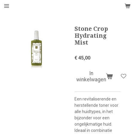
Ga
direct
naar
de
Stone Crop
hoofdinhoud
Hydrating
Mist
€ 45,00
In
winkelwagen
Een revitaliserende en
herstellende toner voor
alle huidtypes, in het
bijzonder voor een
ongelijkmatige huid.
Ideaal in combinatie