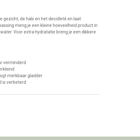
 gezicht, de hals en het decolleté en laat
passing meng je een kleine hoeveelheid product in
ater. Voor extra hydratatie breng je een dikkere
ar verminderd
erkleind
oogt merkbaar gladder
d is verbeterd