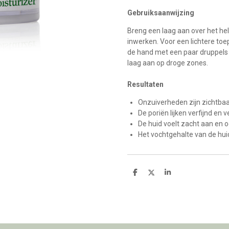
Gebruiksaanwijzing
Breng een laag aan over het hele
inwerken. Voor een lichtere toe
de hand met een paar druppels w
laag aan op droge zones.
Resultaten
Onzuiverheden zijn zichtba
De poriën lijken verfijnd en v
De huid voelt zacht aan en 
Het vochtgehalte van de hui
D
D
S
e
e
h
l
e
a
e
l
r
n
e