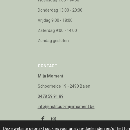
Donderdag 13:00 - 20:00
Vrijdag 9:00 - 18:00
Zaterdag 9:00 - 14:00
Zondag gesloten
CONTACT
Mijn Moment
Schoorheide 19 - 2490 Balen
0478 59 91 89
info@instituut-mijnmoment.be
F
I
a
n
© 2020 - 2026 Mijn Moment
Deze website gebruikt cookies voor analyse-doeleinden en/of het tone