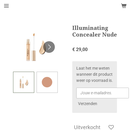
Ga
direct
naar
de
Illuminating
hoofdinhoud
Concealer Nude
€ 29,00
Laat het me weten
wanneer dit product
weer op voorraad is.
Verzenden
Uitverkocht