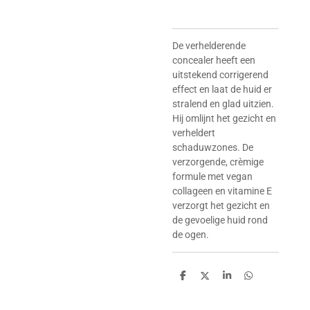
De verhelderende
concealer heeft een
uitstekend corrigerend
effect en laat de huid er
stralend en glad uitzien.
Hij omlijnt het gezicht en
verheldert
schaduwzones. De
verzorgende, crèmige
formule met vegan
collageen en vitamine E
verzorgt het gezicht en
de gevoelige huid rond
de ogen.
D
D
S
D
e
e
h
e
l
e
a
l
e
l
r
e