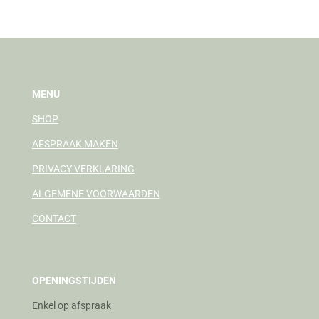
n
e
n
MENU
SHOP
AFSPRAAK MAKEN
PRIVACY VERKLARING
ALGEMENE VOORWAARDEN
CONTACT
OPENINGSTIJDEN
Enkel op afspraak