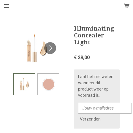
Ga
direct
naar
de
Illuminating
hoofdinhoud
Concealer
Light
€ 29,00
Laat het me weten
wanneer dit
product weer op
voorraad is.
Verzenden