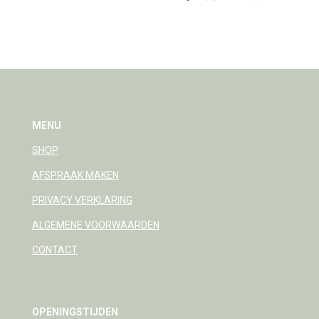
e
e
h
e
l
e
a
l
e
l
r
e
n
e
n
MENU
SHOP
AFSPRAAK MAKEN
PRIVACY VERKLARING
ALGEMENE VOORWAARDEN
CONTACT
OPENINGSTIJDEN