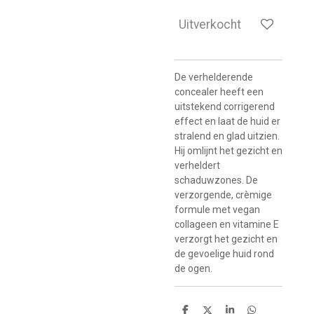
Uitverkocht
De verhelderende
concealer heeft een
uitstekend corrigerend
effect en laat de huid er
stralend en glad uitzien.
Hij omlijnt het gezicht en
verheldert
schaduwzones. De
verzorgende, crèmige
formule met vegan
collageen en vitamine E
verzorgt het gezicht en
de gevoelige huid rond
de ogen.
D
D
S
D