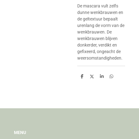
De mascara vult zelfs
dunne wenkbrauwen en
de geltextuur bepaalt
urenlang de vorm van de
wenkbrauwen. De
wenkbrauwen blijven
donkerder, verdikt en
gefixeerd, ongeacht de
weersomstandigheden.
D
D
S
D
e
e
h
e
l
e
a
l
e
l
r
e
n
e
n
MENU