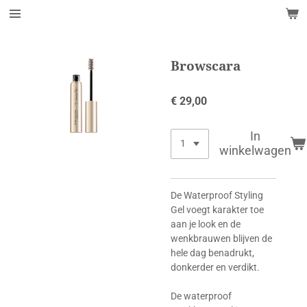
Ga
direct
naar
de
Browscara
hoofdinhoud
€ 29,00
In
winkelwagen
De Waterproof Styling
Gel voegt karakter toe
aan je look en de
wenkbrauwen blijven de
hele dag benadrukt,
donkerder en verdikt.
De waterproof