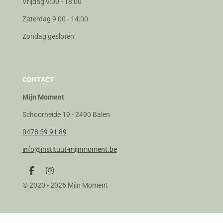
Vrijdag 9:00 - 18:00
Zaterdag 9:00 - 14:00
Zondag gesloten
CONTACT
Mijn Moment
Schoorheide 19 - 2490 Balen
0478 59 91 89
info@instituut-mijnmoment.be
F
I
a
n
© 2020 - 2026 Mijn Moment
c
s
e
t
b
a
o
g
o
r