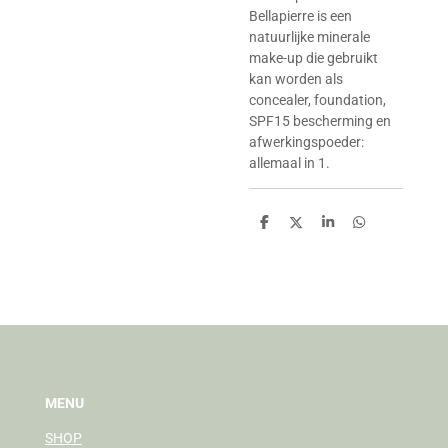
Bellapierre is een
natuurlijke minerale
make-up die gebruikt
kan worden als
concealer, foundation,
SPF15 bescherming en
afwerkingspoeder:
allemaal in 1.
D
D
S
D
e
e
h
e
l
e
a
l
e
l
r
e
n
e
n
MENU
SHOP