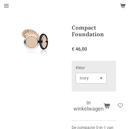
Ga
direct
naar
de
Compact
hoofdinhoud
Foundation
€ 46,00
Kleur
In
winkelwagen
De compacte 5-in-1 van