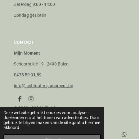
Zaterdag 9:00 - 14:00
Zondag gesloten
CONTACT
Mijn Moment
Schoorheide 19 - 2490 Balen
0478 59 91 89
info@instituut-mijnmoment.be
F
I
a
n
© 2020 - 2026 Mijn Moment
c
s
Deze website gebruikt cookies voor analyse-
e
t
doeleinden en/of het tonen van advertenties. Door
b
a
gebruik te blijven maken van de site gaat u hiermee
o
g
akkoord.
o
r
k
a