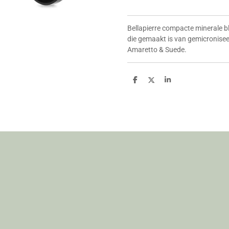
Bellapierre compacte minerale blu
die gemaakt is van gemicronisee
Amaretto & Suede.
D
D
S
e
e
h
l
e
a
e
l
r
n
e