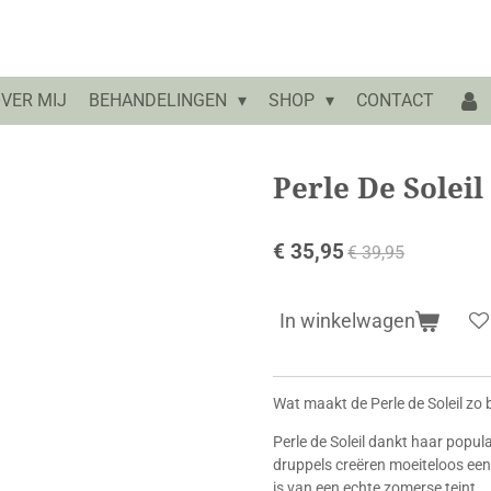
VER MIJ
BEHANDELINGEN
SHOP
CONTACT
Perle De Soleil
€ 35,95
€ 39,95
In winkelwagen
Wat maakt de Perle de Soleil zo 
Perle de Soleil dankt haar popul
druppels creëren moeiteloos een 
is van een echte zomerse teint.