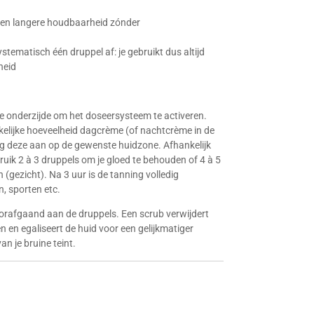
 een langere houdbaarheid zónder
stematisch één druppel af: je gebruikt dus altijd
heid
de onderzijde om het doseersysteem te activeren.
elijke hoeveelheid dagcrème (of nachtcrème in de
g deze aan op de gewenste huidzone. Afhankelijk
uik 2 à 3 druppels om je gloed te behouden of 4 à 5
n (gezicht). Na 3 uur is de tanning volledig
, sporten etc.
oorafgaand aan de druppels. Een scrub verwijdert
 en egaliseert de huid voor een gelijkmatiger
n je bruine teint.