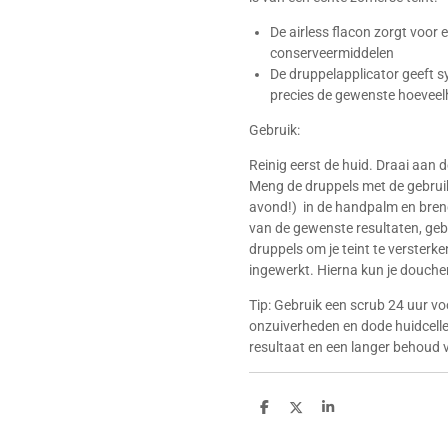
De airless flacon zorgt voor
conserveermiddelen
De druppelapplicator geeft sy
precies de gewenste hoeveel
Gebruik:
Reinig eerst de huid. Draai aan 
Meng de druppels met de gebruik
avond!) in de handpalm en bren
van de gewenste resultaten, gebr
druppels om je teint te versterke
ingewerkt. Hierna kun je douchen
Tip: Gebruik een scrub 24 uur v
onzuiverheden en dode huidcellen
resultaat en een langer behoud va
D
D
S
e
e
h
l
e
a