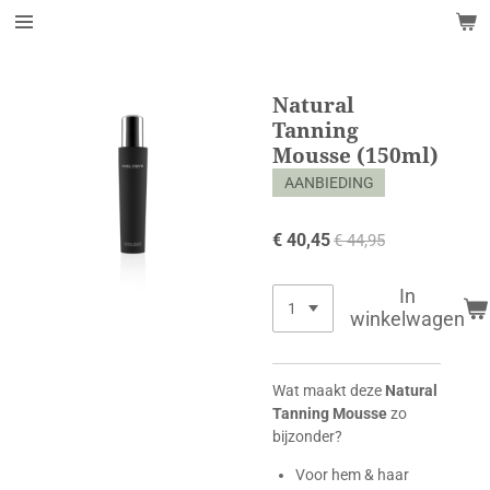
Ga
direct
naar
de
Natural
hoofdinhoud
Tanning
Mousse (150ml)
AANBIEDING
€ 40,45
€ 44,95
In
winkelwagen
Wat maakt deze
Natural
Tanning Mousse
zo
bijzonder?
Voor hem & haar