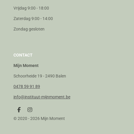
Vrijdag 9:00 - 18:00
Zaterdag 9:00 - 14:00
Zondag gesloten
CONTACT
Mijn Moment
Schoorheide 19 - 2490 Balen
0478 59 91 89
info@instituut-mijnmoment.be
F
I
a
n
© 2020 - 2026 Mijn Moment
c
s
e
t
b
a