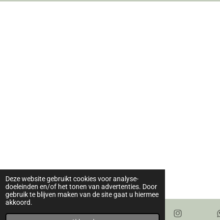
o
g
o
r
k
a
m
Deze website gebruikt cookies voor analyse-
doeleinden en/of het tonen van advertenties. Door
gebruik te blijven maken van de site gaat u hiermee
akkoord.