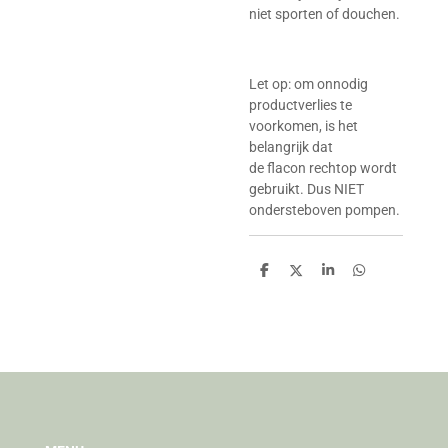
niet sporten of douchen.
Let op:
om onnodig
productverlies te
voorkomen, is het
belangrijk dat
de flacon rechtop wordt
gebruikt. Dus NIET
ondersteboven pompen.
D
D
S
D
e
e
h
e
l
e
a
l
e
l
r
e
n
e
n