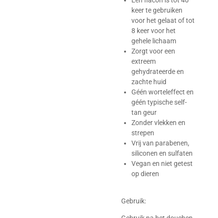
Eén flacon is tot 40
keer te gebruiken
voor het gelaat of tot
8 keer voor het
gehele lichaam
Zorgt voor een
extreem
gehydrateerde en
zachte huid
Géén worteleffect en
géén typische self-
tan geur
Zonder vlekken en
strepen
Vrij van parabenen,
siliconen en sulfaten
Vegan en niet getest
op dieren
Gebruik: