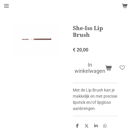
Ga
direct
naar
de
She-Iss Lip
hoofdinhoud
Brush
€ 20,00
In
winkelwagen
Met de Lip Brush kan je
makkelijk en met precisie
lipstick en/of lipgloss
aanbrengen.
D
D
S
D