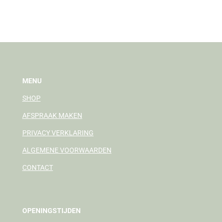
e
e
h
e
l
e
a
l
e
l
r
e
n
e
n
MENU
SHOP
AFSPRAAK MAKEN
PRIVACY VERKLARING
ALGEMENE VOORWAARDEN
CONTACT
OPENINGSTIJDEN