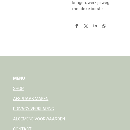
kringen, werk je weg
met deze borstel!
D
D
S
D
e
e
h
e
l
e
a
l
e
l
r
e
n
e
n
MENU
SHOP
AFSPRAAK MAKEN
PRIVACY VERKLARING
ALGEMENE VOORWAARDEN
CONTACT