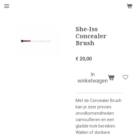
Ga
direct
naar
de
She-Iss
hoofdinhoud
Concealer
Brush
€ 20,00
In
winkelwagen
Met de Concealer Brush
kan je zeer precies
onvolkomendheden
camoufleren en een
gladde look bereiken.
Wallen of donkere