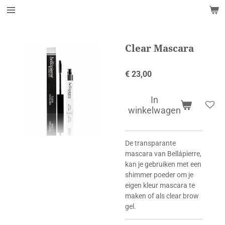
Ga
direct
naar
de
Clear Mascara
hoofdinhoud
€ 23,00
In
winkelwagen
De transparante
mascara van Bellápierre,
kan je gebruiken met een
shimmer poeder om je
eigen kleur mascara te
maken of als clear brow
gel.