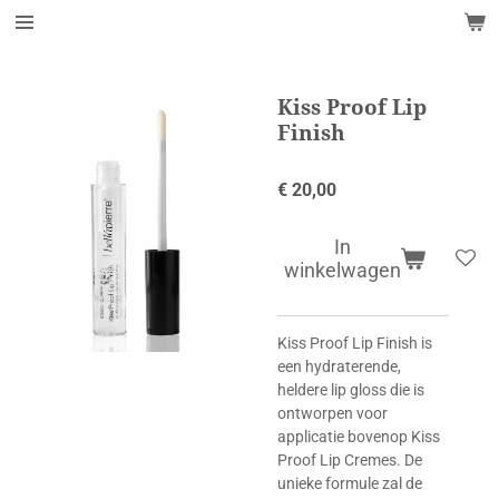
Ga
direct
naar
de
Kiss Proof Lip
hoofdinhoud
Finish
€ 20,00
In
winkelwagen
Kiss Proof Lip Finish is
een hydraterende,
heldere lip gloss die is
ontworpen voor
applicatie bovenop Kiss
Proof Lip Cremes. De
unieke formule zal de