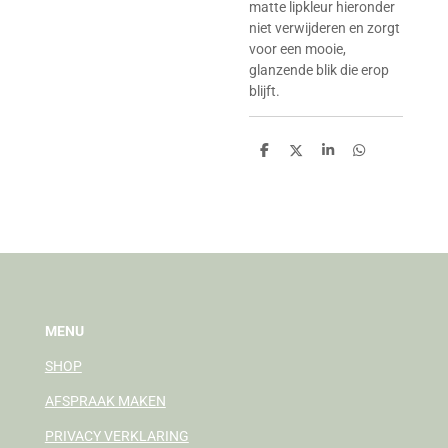
matte lipkleur hieronder
niet verwijderen en zorgt
voor een mooie,
glanzende blik die erop
blijft.
D
D
S
D
e
e
h
e
l
e
a
l
e
l
r
e
n
e
n
MENU
SHOP
AFSPRAAK MAKEN
PRIVACY VERKLARING