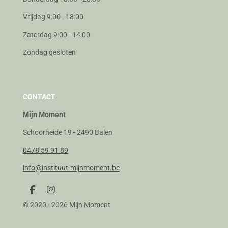
Vrijdag 9:00 - 18:00
Zaterdag 9:00 - 14:00
Zondag gesloten
CONTACT
Mijn Moment
Schoorheide 19 - 2490 Balen
0478 59 91 89
info@instituut-mijnmoment.be
F
I
a
n
© 2020 - 2026 Mijn Moment
c
s
e
t
b
a