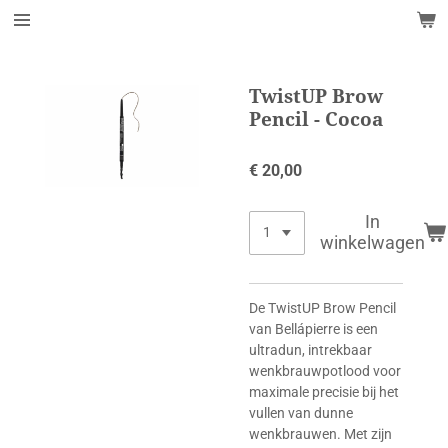
Ga
direct
naar
de
TwistUP Brow
hoofdinhoud
Pencil - Cocoa
€ 20,00
In
winkelwagen
De TwistUP Brow Pencil
van Bellápierre is een
ultradun, intrekbaar
wenkbrauwpotlood voor
maximale precisie bij het
vullen van dunne
wenkbrauwen. Met zijn