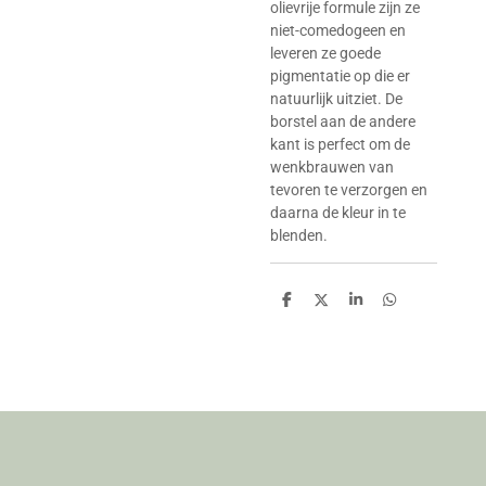
olievrije formule zijn ze
niet-comedogeen en
leveren ze goede
pigmentatie op die er
natuurlijk uitziet. De
borstel aan de andere
kant is perfect om de
wenkbrauwen van
tevoren te verzorgen en
daarna de kleur in te
blenden.
D
D
S
D
e
e
h
e
l
e
a
l
e
l
r
e
n
e
n