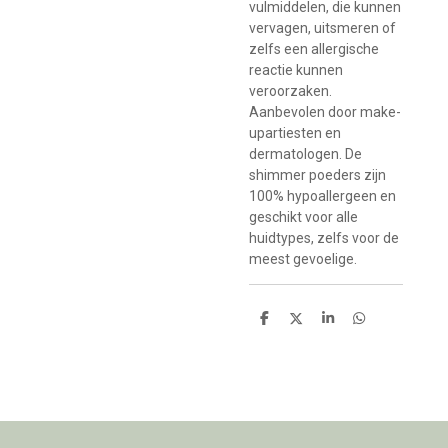
vulmiddelen, die kunnen
vervagen, uitsmeren of
zelfs een allergische
reactie kunnen
veroorzaken.
Aanbevolen door make-
upartiesten en
dermatologen. De
shimmer poeders zijn
100% hypoallergeen en
geschikt voor alle
huidtypes, zelfs voor de
meest gevoelige.
D
D
S
D
e
e
h
e
l
e
a
l
e
l
r
e
n
e
n