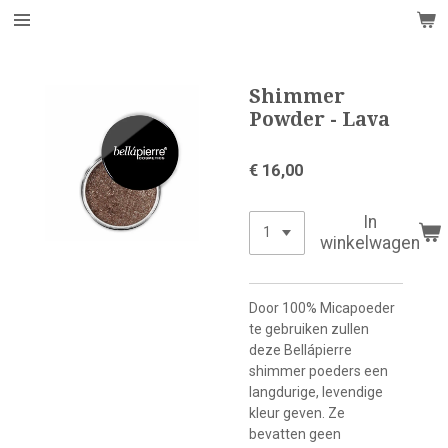
Ga
direct
naar
de
Shimmer
hoofdinhoud
Powder - Lava
€ 16,00
In
winkelwagen
Door 100% Micapoeder
te gebruiken zullen
deze Bellápierre
shimmer poeders een
langdurige, levendige
kleur geven. Ze
bevatten geen