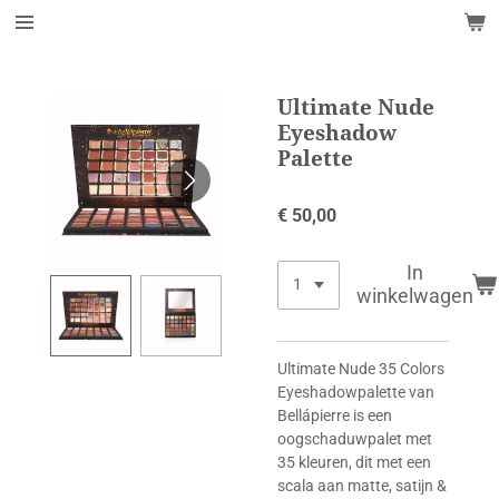
Ga
direct
naar
de
Ultimate Nude
hoofdinhoud
Eyeshadow
Palette
€ 50,00
In
winkelwagen
Ultimate Nude 35 Colors
Eyeshadowpalette van
Bellápierre is een
oogschaduwpalet met
35 kleuren, dit met een
scala aan matte, satijn &