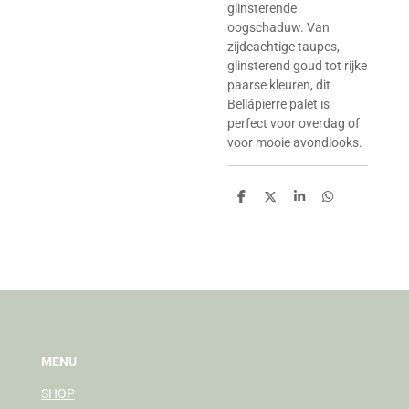
glinsterende
oogschaduw. Van
zijdeachtige taupes,
glinsterend goud tot rijke
paarse kleuren, dit
Bellápierre palet is
perfect voor overdag of
voor mooie avondlooks.
D
D
S
D
e
e
h
e
l
e
a
l
e
l
r
e
n
e
n
MENU
SHOP