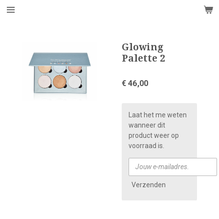
Ga
direct
naar
de
Glowing
hoofdinhoud
Palette 2
€ 46,00
Laat het me weten
wanneer dit
product weer op
voorraad is.
Verzenden