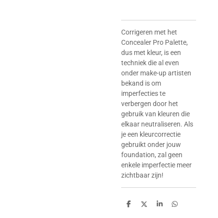
Corrigeren met het
Concealer Pro Palette,
dus met kleur, is een
techniek die al even
onder make-up artisten
bekand is om
imperfecties te
verbergen door het
gebruik van kleuren die
elkaar neutraliseren. Als
je een kleurcorrectie
gebruikt onder jouw
foundation, zal geen
enkele imperfectie meer
zichtbaar zijn!
D
D
S
D
e
e
h
e