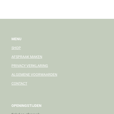
l
e
a
l
e
l
r
e
n
e
n
MENU
SHOP
AFSPRAAK MAKEN
PRIVACY VERKLARING
ALGEMENE VOORWAARDEN
CONTACT
OPENINGSTIJDEN