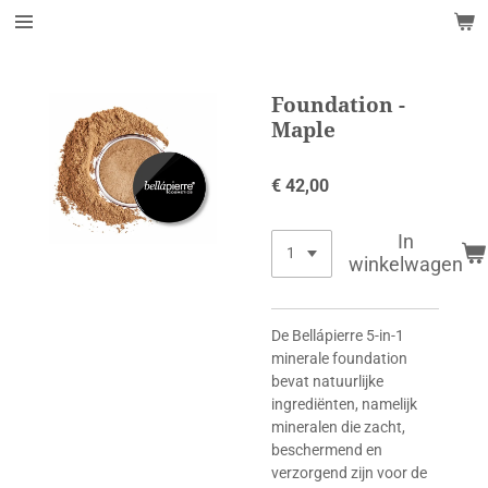
Ga
direct
naar
de
Foundation -
hoofdinhoud
Maple
€ 42,00
In
winkelwagen
De Bellápierre 5-in-1
minerale foundation
bevat natuurlijke
ingrediënten, namelijk
mineralen die zacht,
beschermend en
verzorgend zijn voor de