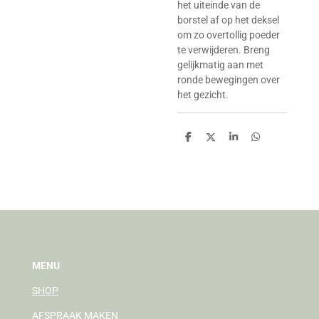
het uiteinde van de
borstel af op het deksel
om zo overtollig poeder
te verwijderen. Breng
gelijkmatig aan met
ronde bewegingen over
het gezicht.
D
D
S
D
e
e
h
e
l
e
a
l
e
l
r
e
n
e
n
MENU
SHOP
AFSPRAAK MAKEN