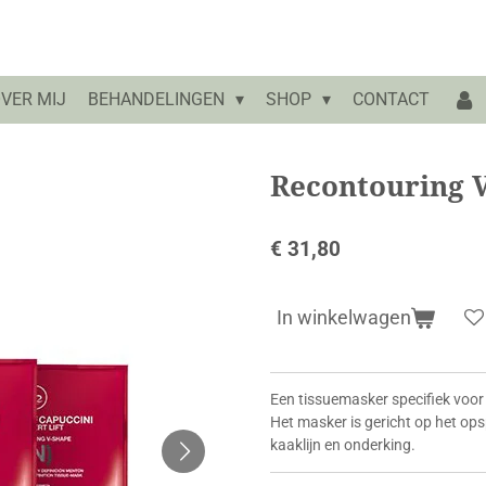
VER MIJ
BEHANDELINGEN
SHOP
CONTACT
Recontouring V
€ 31,80
In winkelwagen
Een tissuemasker specifiek voor
Het masker is gericht op het op
kaaklijn en onderking.