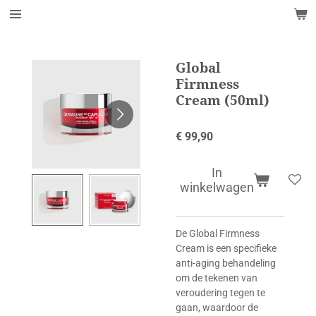
Ga
direct
naar
de
Global
hoofdinhoud
Firmness
Cream (50ml)
€ 99,90
In
winkelwagen
De Global Firmness
Cream is een specifieke
anti-aging behandeling
om de tekenen van
veroudering tegen te
gaan, waardoor de