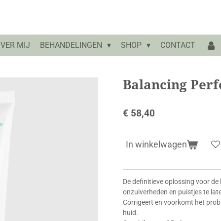
VER MIJ
BEHANDELINGEN
SHOP
CONTACT
Balancing Perf
€ 58,40
In winkelwagen
De definitieve oplossing voor de 
onzuiverheden en puistjes te lat
Corrigeert en voorkomt het prob
huid.