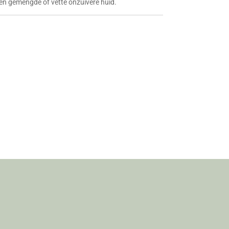
en gemengde of vette onzuivere huid.