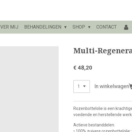
VER MIJ
BEHANDELINGEN
SHOP
CONTACT
Multi-Regenera
€ 48,20
In winkelwagen
Rozenbottelolie is een krachti
voedende en herstellende werki
Actieve bestanddelen:
• 100% zuivere rozenbotteloli