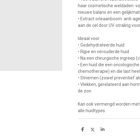
haar cosmetische weldaden: voed
nieuwe balans en een gelijkmat
• Extract orleaanboom: anti-agin
aan de cel door UV-straling voo
Ideaal voor:
• Gedehydrateerde huid
• Rijpe en verouderde huid
• Na een chirurgische ingreep (c
• Een huid die een oncologisch
chemotherapie) en die last heef
• Striemen (zowel preventief al
• Vlekken, gerelateerd aan hor
de zon
Kan ook vermengd worden met 
alle huidtypes.
D
D
S
e
e
h
l
e
a