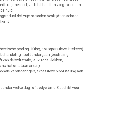
t, regenereert, verlicht, heelt en zorgt voor een
ige huid
gproduct dat vrije radicalen bestrijdt en schade
rkomt.
hemische peeling, lifting, postoperatieve littekens)
e behandeling heeft ondergaan (bestraling
t van dehydratatie, jeuk, rode vlekken, …
s na het ontstaan ervan)
monale veranderingen, excessieve blootstelling aan
eender welke dag- of bodycrème. Geschikt voor