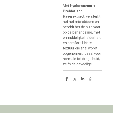
Met
Hyaluronzuur +
Prebiotisch
Haverextract
, versterkt
het het microbioom en
bereidt het de huid voor
op de behandeling, met
onmiddellijke helderheid
en comfort. Lichte
textuur die snel wordt
opgenomen. Ideaal voor
normale tot droge huid,
zelfs de gevoelige
D
D
S
D
e
e
h
e
l
e
a
l
e
l
r
e
n
e
n