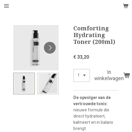
Ga
direct
naar
de
Comforting
hoofdinhoud
Hydrating
Toner (200ml)
€ 33,20
In
winkelwagen
De opvolger van de
vertrouwde tonic:
nieuwe formule die
direct hydrateert,
kalmeert en in balans
brengt.