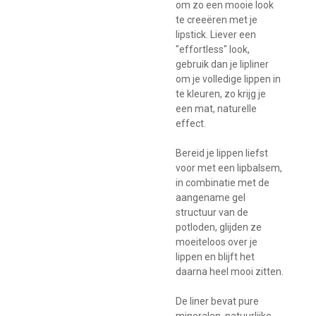
om zo een mooie look
te creeëren met je
lipstick. Liever een
"effortless" look,
gebruik dan je lipliner
om je volledige lippen in
te kleuren, zo krijg je
een mat, naturelle
effect.
Bereid je lippen liefst
voor met een lipbalsem,
in combinatie met de
aangename gel
structuur van de
potloden, glijden ze
moeiteloos over je
lippen en blijft het
daarna heel mooi zitten.
De liner bevat pure
mineralen, natuurlijke