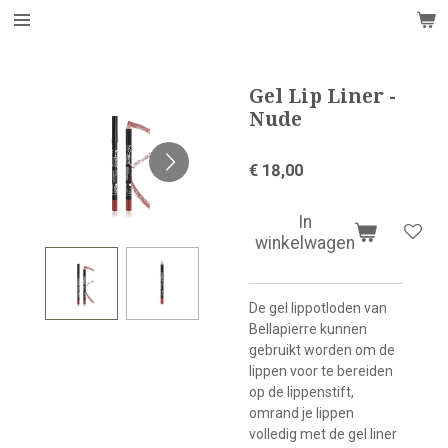
Ga
direct
naar
de
Gel Lip Liner -
hoofdinhoud
Nude
€ 18,00
In
winkelwagen
De gel lippotloden van
Bellapierre kunnen
gebruikt worden om de
lippen voor te bereiden
op de lippenstift,
omrand je lippen
volledig met de gel liner