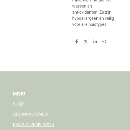
wassen en
antioxidanten. Ze zijn
hypoallergeen en veilig
voor alle huidtypes.
D
D
S
D
e
e
h
e
l
e
a
l
e
l
r
e
n
e
n
MENU
SHOP
AFSPRAAK MAKEN
PRIVACY VERKLARING