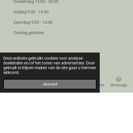
Donderdag 13:00 - 20:00
Vrijdag 9:00 - 18:00
Zaterdag 9:00 - 14:00
Zondag gesloten
Deze website gebruikt cookies voor analyse-
CONTACT
doeleinden en/of het tonen van advertenties. Door
gebruik te blijven maken van de site gaat u hiermee
Mijn Moment
akkoord.
Schoorheide 19 - 2490 Balen
Akkoord
E-mailadres
Telefoonnummer
Kaart
Instagram
WhatsApp
0478 59 91 89
info@instituut-mijnmoment.be
F
I
a
n
© 2020 - 2026 Mijn Moment
c
s
e
t